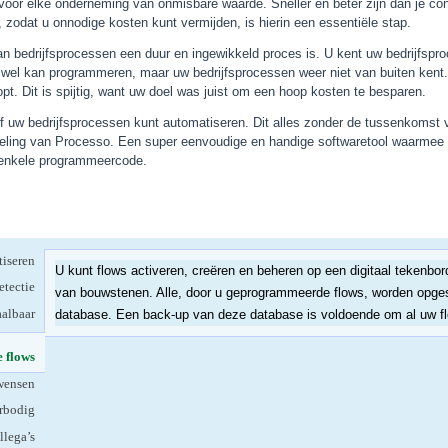
 voor elke onderneming van onmisbare waarde. Sneller en beter zijn dan je con
 zodat u onnodige kosten kunt vermijden, is hierin een essentiële stap.
n bedrijfsprocessen een duur en ingewikkeld proces is. U kent uw bedrijfspro
 wel kan programmeren, maar uw bedrijfsprocessen weer niet van buiten kent.
opt. Dit is spijtig, want uw doel was juist om een hoop kosten te besparen.
lf uw bedrijfsprocessen kunt automatiseren. Dit alles zonder de tussenkomst
eling van Processo. Een super eenvoudige en handige softwaretool waarmee u
 enkele programmeercode.
tiseren
U kunt flows activeren, creëren en beheren op een digitaal tekenbor
etectie
van bouwstenen. Alle, door u geprogrammeerde flows, worden opges
aalbaar
database. Een back-up van deze database is voldoende om al uw flow
e flows
(actieve tabblad)
 wensen
rbodig
llega’s